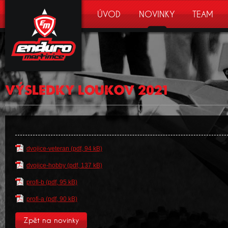
ÚVOD
NOVINKY
TEAM
enduro
martinice
VÝSLEDKY LOUKOV 2021
dvojice-veteran (pdf, 94 kB)
dvojice-hobby (pdf, 137 kB)
profi-b (pdf, 95 kB)
profi-a (pdf, 90 kB)
Zpět na novinky